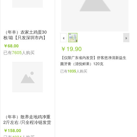
（年丰）农家土鸡蛋30
枚/箱【只发深圳市内】
￥68.00
￥19.90
已有
7605
人购买
【仅限广东省内发货】舒客悠净清新益生
菌牙膏（清悦鲜果）120克
已有
1035
人购买
（年丰）散养走地鸡净重
2斤左右 /只全程冷链发货
【只发深圳市内】
￥158.00