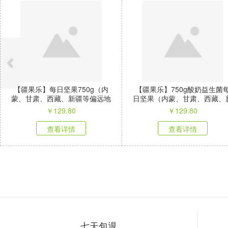
【疆果乐】每日坚果750g（内
【疆果乐】750g酸奶益生菌
蒙、甘肃、西藏、新疆等偏远地
日坚果（内蒙、甘肃、西藏、
区不发）
疆等偏远地区不发）
￥
129.80
￥
129.80
查看详情
查看详情
七天包退