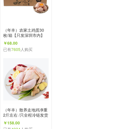
（年丰）农家土鸡蛋30
枚/箱【只发深圳市内】
￥68.00
已有
7605
人购买
（年丰）散养走地鸡净重
2斤左右 /只全程冷链发货
【只发深圳市内】
￥158.00