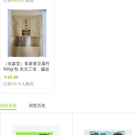
已有
4934
人购买
（东森堂）客家黄豆腐竹
500g/包 东北三省，偏远
地区不发
￥25.00
已有
4316
人购买
猜你喜欢
浏览历史