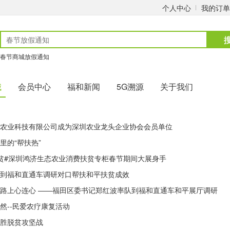
个人中心
我的订单
春节商城放假通知
城
会员中心
福和新闻
5G溯源
关于我们
农业科技有限公司成为深圳农业龙头企业协会会员单位
里的“帮扶热”
贫#深圳鸿济生态农业消费扶贫专柜春节期间大展身手
到福和直通车调研对口帮扶和平扶贫成效
扶贫路上心连心 ——福田区委书记郑红波率队到福和直通车和平展厅调研
然--民爱农疗康复活动
胜脱贫攻坚战