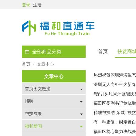
登录
注册
首页
扶贫商
全部商品分类
首页
文章中心
热烈祝贺深圳鸿济生态
文章中心
深圳无人专柜带火新春
首页图文链接
#深圳买瓶果汁就能扶
招聘
福田区委副书记黄晓鹏
精准帮扶结“亲戚” 
帮扶成果
有一种康复，叫亲近自
福和新闻
福田区凝心聚力决战决