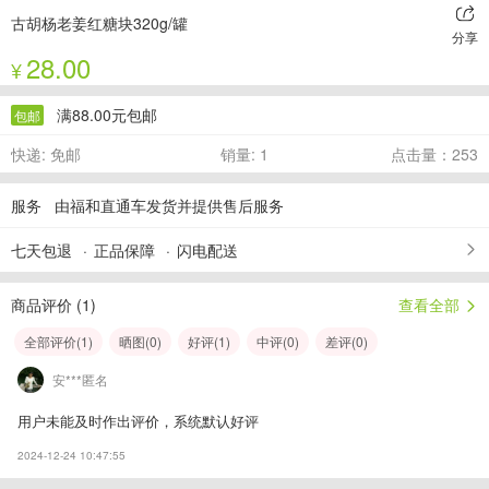
古胡杨老姜红糖块320g/罐
分享
28.00
¥
满88.00元包邮
包邮
快递: 免邮
销量: 1
点击量：253
服务
由福和直通车发货并提供售后服务
七天包退
正品保障
闪电配送
商品评价 (
1
)
查看全部
全部评价(
1
)
晒图(
0
)
好评(
1
)
中评(
0
)
差评(
0
)
安***匿名
用户未能及时作出评价，系统默认好评
2024-12-24 10:47:55