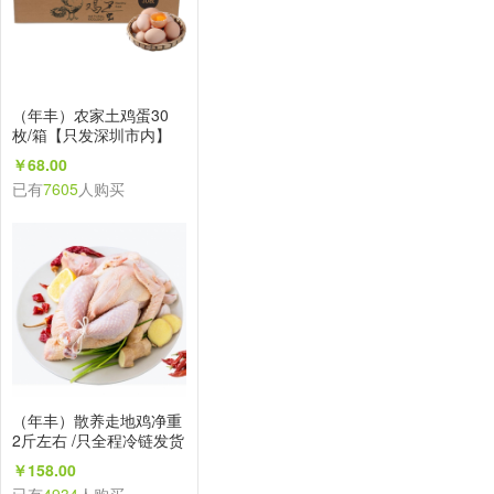
（年丰）农家土鸡蛋30
枚/箱【只发深圳市内】
￥68.00
已有
7605
人购买
（年丰）散养走地鸡净重
2斤左右 /只全程冷链发货
【只发深圳市内】
￥158.00