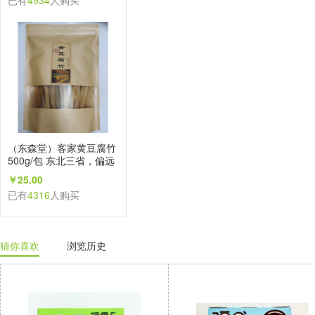
已有
4934
人购买
（东森堂）客家黄豆腐竹
500g/包 东北三省，偏远
地区不发
￥25.00
已有
4316
人购买
猜你喜欢
浏览历史